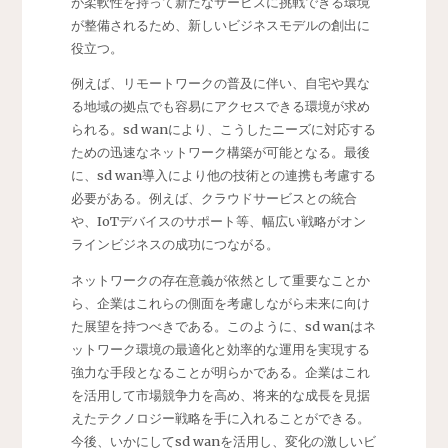
が柔軟性を持って新たなサービスに挑戦できる環境
が整備されるため、新しいビジネスモデルの創出に
役立つ。
例えば、リモートワークの普及に伴い、自宅や異な
る地域の拠点でも容易にアクセスできる環境が求め
られる。sd wanにより、こうしたニーズに対応する
ための迅速なネットワーク構築が可能となる。最後
に、sd wan導入により他の技術との連携も考慮する
必要がある。例えば、クラウドサービスとの統合
や、IoTデバイスのサポート等、幅広い戦略がオン
ラインビジネスの成功につながる。
ネットワークの存在意義が依然として重要なことか
ら、企業はこれらの側面を考慮しながら未来に向け
た展望を持つべきである。このように、sd wanはネ
ットワーク環境の最適化と効率的な運用を実現する
強力な手段となることが明らかである。企業はこれ
を活用して市場競争力を高め、将来的な成長を見据
えたテクノロジー戦略を手に入れることができる。
今後、いかにしてsd wanを活用し、変化の激しいビ