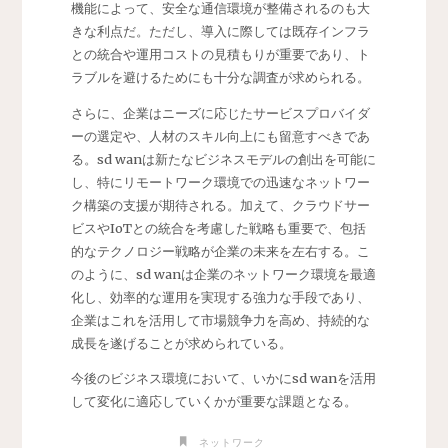
機能によって、安全な通信環境が整備されるのも大
きな利点だ。ただし、導入に際しては既存インフラ
との統合や運用コストの見積もりが重要であり、ト
ラブルを避けるためにも十分な調査が求められる。
さらに、企業はニーズに応じたサービスプロバイダ
ーの選定や、人材のスキル向上にも留意すべきであ
る。sd wanは新たなビジネスモデルの創出を可能に
し、特にリモートワーク環境での迅速なネットワー
ク構築の支援が期待される。加えて、クラウドサー
ビスやIoTとの統合を考慮した戦略も重要で、包括
的なテクノロジー戦略が企業の未来を左右する。こ
のように、sd wanは企業のネットワーク環境を最適
化し、効率的な運用を実現する強力な手段であり、
企業はこれを活用して市場競争力を高め、持続的な
成長を遂げることが求められている。
今後のビジネス環境において、いかにsd wanを活用
して変化に適応していくかが重要な課題となる。
ネットワーク