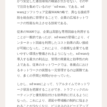
かつ安定した通信環境の構築が欠かせない。その中
で注目を集めているのが「sd wan」である。sd
wanはソフトウェア定義WANの略で、異なる接続手
段を統合的に管理することで、企業の広域ネットワ
ークの性能を向上させる技術である。
従来のWANでは、企業は高額な専用回線を利用する
ことが一般的であったが、sd wanの登場により、イ
ンターネット回線を利用したコスト効果の高い接続
が可能になった。これにより、小規模な企業でも使
いやすい環境が整備されるようになった。sd wanを
導入する最大の利点は、管理の簡素化と効率性の向
上である。従来のネットワークでは、各拠点におけ
るネットワークの状態を一元管理するのは困難であ
り、多くの手間と時間がかかっていた。
しかし、sd wanによって、リアルタイムでネットワ
ーク状況を把握することができ、トラフィックのル
ーティングと優先順位付けを効率的に行えるように
なった。これにより、遅延や帯域幅の制約に悩まさ
れることが少なくなり、ビジネスのスピードアップ