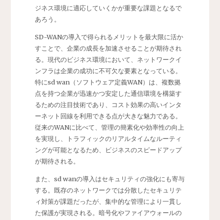
ジネス環境に適応していくかが重要な課題となるで
あろう。
SD-WANの導入で得られるメリットを最大限に活か
すことで、企業の成長を加速させることが期待され
る。現代のビジネス環境において、ネットワークイ
ンフラは企業の成功に不可欠な要素となっている。
特にsd wan（ソフトウェア定義WAN）は、複数拠
点を持つ企業が迅速かつ安定した通信環境を構築す
るための注目技術であり、コスト効果の高いインタ
ーネット回線を利用できる点が大きな魅力である。
従来のWANに比べて、管理の簡素化や効率性の向上
を実現し、トラフィックのリアルタイムなルーティ
ングが可能となるため、ビジネスのスピードアップ
が期待される。
また、sd wanの導入はセキュリティの強化にも寄与
する。既存のネットワークでは分散したセキュリテ
ィ対策が課題だったが、集中的な管理により一貫し
た保護が実現される。暗号化やファイアウォールの